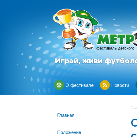
фестиваль детского
Играй, живи футбол
О фестивале
Новости
Гла
Главная
Положение