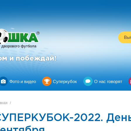
R
Выб
дворового футбола
ом и побеждай!
Фото и видео
Суперкубок
О нас говорят
вная
/
СУПЕРКУБОК-2022. День
сентября