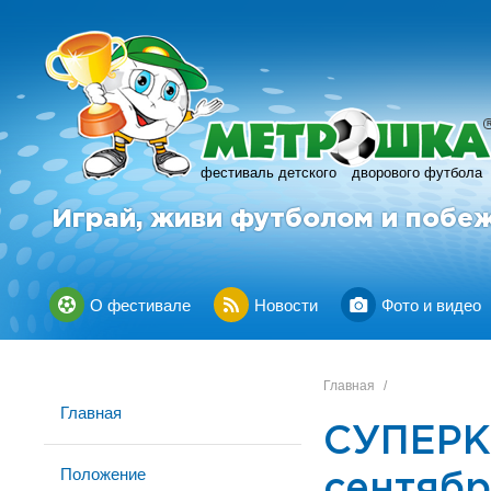
фестиваль детского
дворового футбола
Играй, живи футболом и побе
О фестивале
Новости
Фото и видео
Главная
/
Главная
СУПЕРКУ
Положение
сентябр