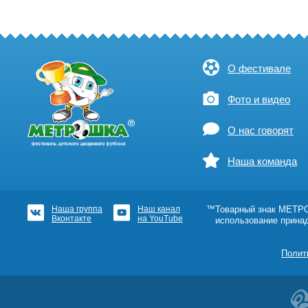
О фестивале
Фото и видео
О нас говорят
Наша команда
Наша группа
Наш канал
™Товарный знак МЕТРОШ
Вконтакте
на YouTube
использование прина
Полит