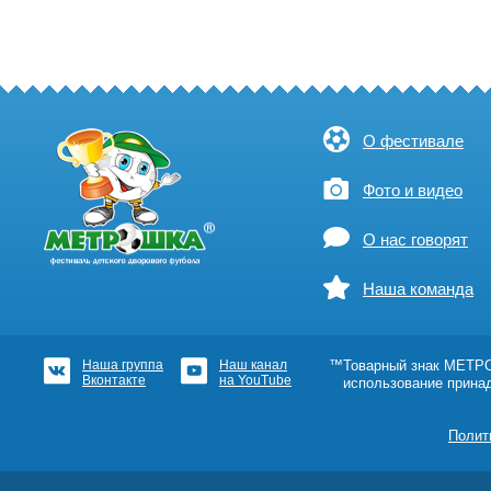
О фестивале
Фото и видео
О нас говорят
Наша команда
Наша группа
Наш канал
™Товарный знак МЕТРОШ
Вконтакте
на YouTube
использование прина
Полит