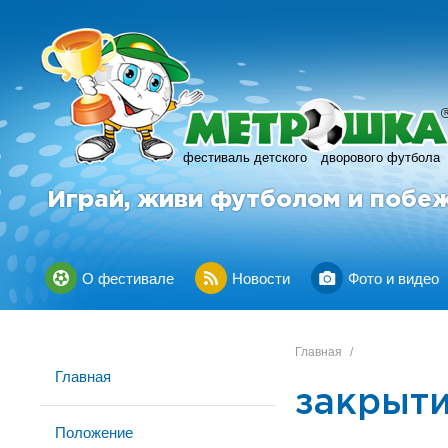
фестиваль детского
дворового футбола
Играй, живи футболом и побе
О фестивале
Новости
Фото и видео
Главная
/
Главная
закрыти
Положение