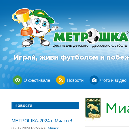
фестиваль детского
дворового футбола
Играй, живи футболом и побе
О фестивале
Новости
Фото и видео
Ми
Новости
МЕТРОШКА-2024 в Миассе!
05.06.2024 Рубрика:
Миасс