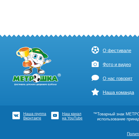
О фестивале
Фото и видео
О нас говорят
Наша команда
Наша группа
Наш канал
™Товарный знак МЕТРОШ
Вконтакте
на YouTube
использование прина
Полит