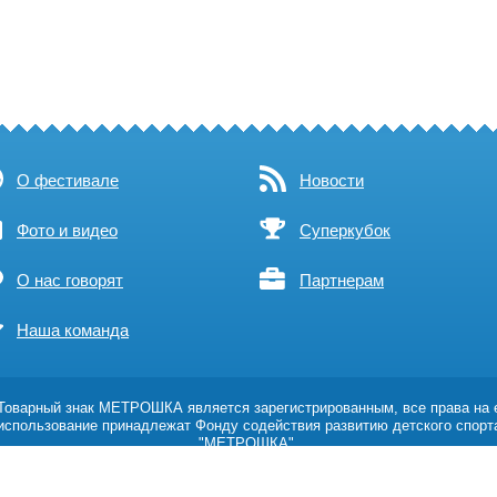
О фестивале
Новости
Фото и видео
Суперкубок
О нас говорят
Партнерам
Наша команда
оварный знак МЕТРОШКА является зарегистрированным, все права на 
использование принадлежат Фонду содействия развитию детского спорт
"МЕТРОШКА".
Возрастное ограничение 0+
Политика обработки персональных данных