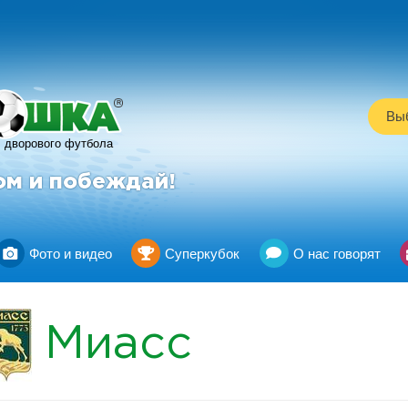
R
Выб
дворового футбола
ом и побеждай!
Фото и видео
Суперкубок
О нас говорят
Миасс