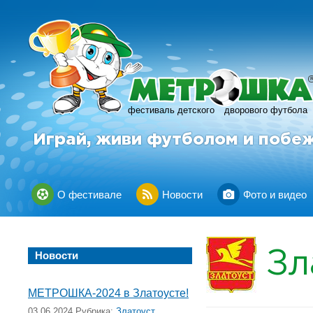
фестиваль детского
дворового футбола
Играй, живи футболом и побе
О фестивале
Новости
Фото и видео
Зл
Новости
МЕТРОШКА-2024 в Златоусте!
03.06.2024 Рубрика:
Златоуст