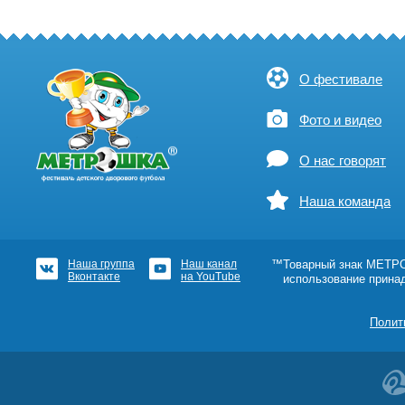
О фестивале
Фото и видео
О нас говорят
Наша команда
Наша группа
Наш канал
™Товарный знак МЕТРОШ
Вконтакте
на YouTube
использование прина
Полит