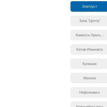
Златоуст
Зона "Центр"
Каменск-Ураль...
Катав-Ивановск
Кунашак
Малояз
Нефтекамск
Новочебоксарск