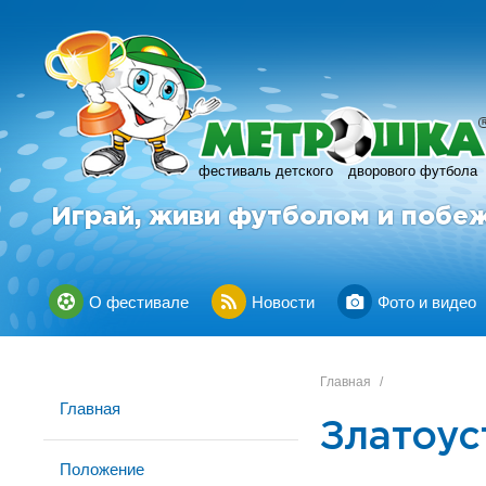
фестиваль детского
дворового футбола
Играй, живи футболом и побе
О фестивале
Новости
Фото и видео
Главная
/
Главная
Златоус
Положение