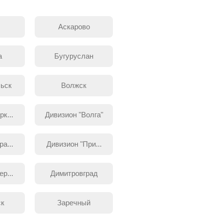
Аскарово
а
Бугуруслан
ьск
Волжск
к...
Дивизион "Волга"
а...
Дивизион "При...
р...
Димитровград
ск
Заречный