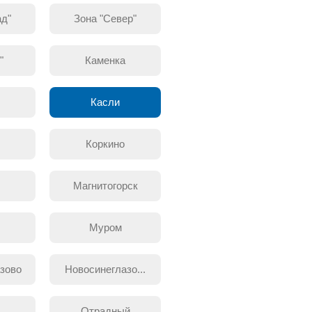
ад"
Зона "Север"
"
Каменка
ы
Касли
Коркино
Магнитогорск
Муром
зово
Новосинеглазо...
Отрадный