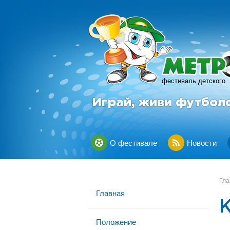
фестиваль детского
Играй, живи футбол
О фестивале
Новости
Гла
Главная
Положение