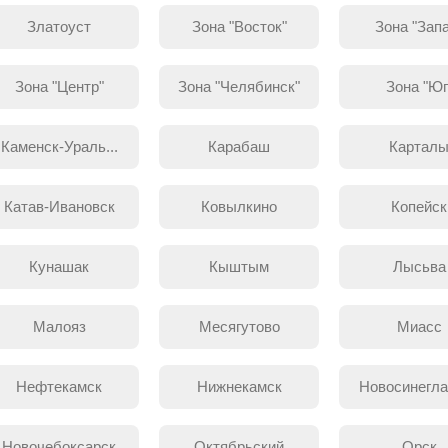
Златоуст
Зона "Восток"
Зона "Зап
Зона "Центр"
Зона "Челябинск"
Зона "Юг
Каменск-Ураль...
Карабаш
Картал
Катав-Ивановск
Ковылкино
Копейск
Кунашак
Кыштым
Лысьва
Малояз
Месягутово
Миасс
Нефтекамск
Нижнекамск
Новосинегла
Новочебоксарск
Октябрьский
Орск