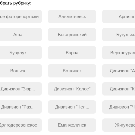
брать рубрику:
се фоторепортажи
Альметьевск
Аргаяш
Аша
Богандинский
Бугульм
Бузулук
Варна
Верхнеурал
Вольск
Воткинск
Дивизион "Ар
Дивизион "Зюр...
Дивизион "Колос"
Дивизион "Кр
Дивизион "Раз...
Дивизион "Чел...
Дивизион "Че
Долгодеревенское
Еманжелинск
Жигулев