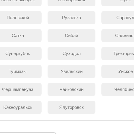
Полевской
Рузаевка
Сарапу
Сатка
Сибай
Снежинс
Суперкубок
Суходол
Трехгорн
Туймазы
Увельский
Уйское
Фершампенуаз
Чайковский
Челябин
Южноуральск
Ялуторовск