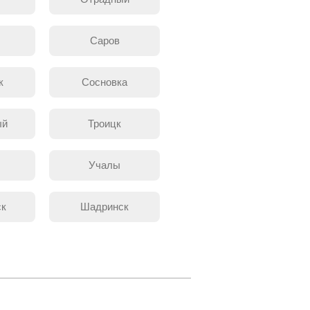
л
Саров
к
Сосновка
ый
Троицк
Учалы
ск
Шадринск