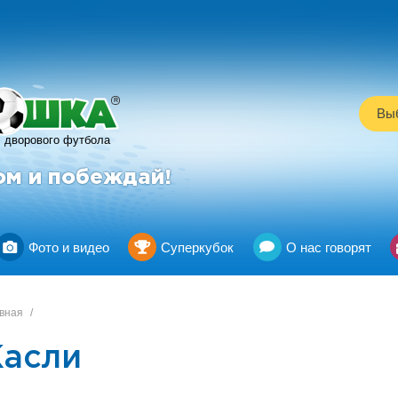
R
Выб
дворового футбола
ом и побеждай!
Фото и видео
Суперкубок
О нас говорят
вная
/
Касли