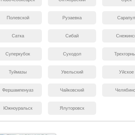
Полевской
Рузаевка
Сарапу
Сатка
Сибай
Снежинс
Суперкубок
Суходол
Трехгорн
Туймазы
Увельский
Уйское
Фершампенуаз
Чайковский
Челябин
Южноуральск
Ялуторовск