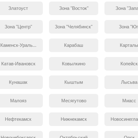
Златоуст
Зона "Восток"
Зона "Зап
Зона "Центр"
Зона "Челябинск"
Зона "Юг
Каменск-Ураль...
Карабаш
Картал
Катав-Ивановск
Ковылкино
Копейск
Кунашак
Кыштым
Лысьва
Малояз
Месягутово
Миасс
Нефтекамск
Нижнекамск
Новосинегла
Новочебоксарск
Октябрьский
Орск