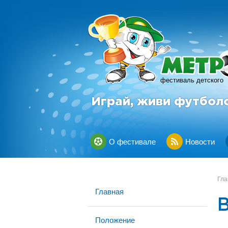
фестиваль детского
Играй, живи футбол
О фестивале
Новости
Гла
Главная
Положение