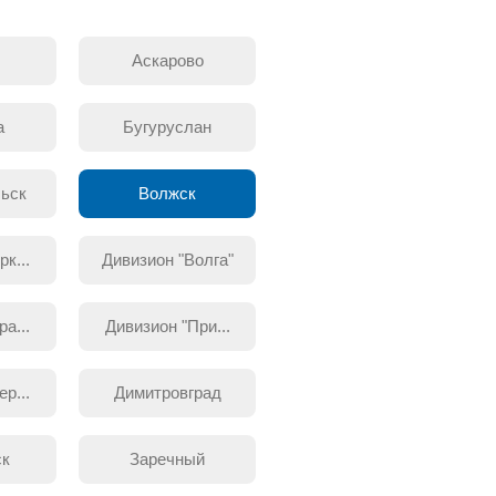
Аскарово
а
Бугуруслан
ьск
Волжск
к...
Дивизион "Волга"
а...
Дивизион "При...
р...
Димитровград
ск
Заречный