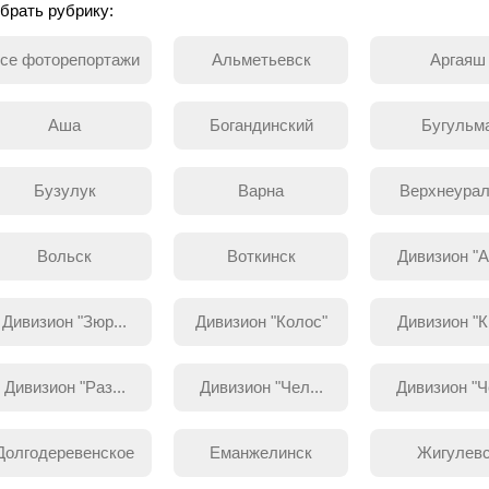
брать рубрику:
се фоторепортажи
Альметьевск
Аргаяш
Аша
Богандинский
Бугульм
Бузулук
Варна
Верхнеурал
Вольск
Воткинск
Дивизион "Ар
Дивизион "Зюр...
Дивизион "Колос"
Дивизион "Кр
Дивизион "Раз...
Дивизион "Чел...
Дивизион "Че
Долгодеревенское
Еманжелинск
Жигулев