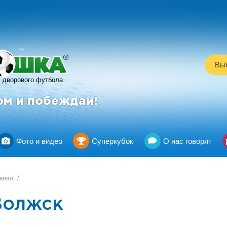
R
Выб
дворового футбола
ом и побеждай!
Фото и видео
Суперкубок
О нас говорят
вная
/
Волжск