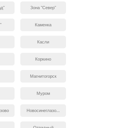
ад"
Зона "Север"
"
Каменка
ы
Касли
Коркино
Магнитогорск
Муром
зово
Новосинеглазо...
Отрадный