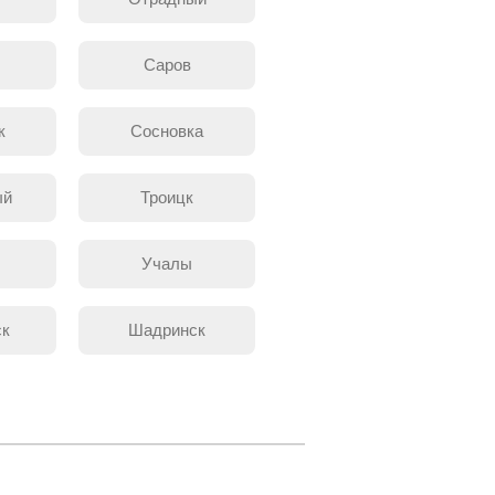
л
Саров
к
Сосновка
ый
Троицк
Учалы
ск
Шадринск