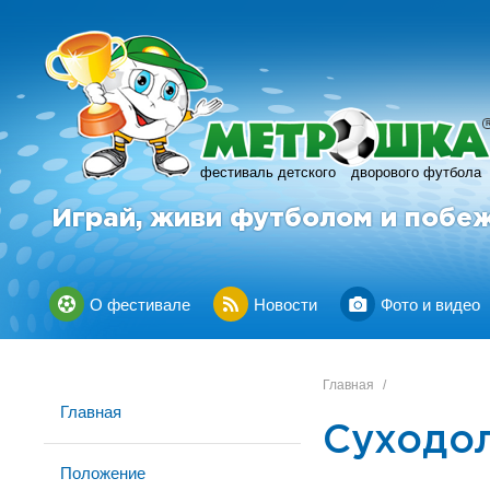
фестиваль детского
дворового футбола
Играй, живи футболом и побе
О фестивале
Новости
Фото и видео
Главная
/
Главная
Суходо
Положение