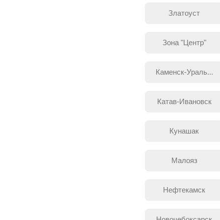
Златоуст
Зона "Центр"
Каменск-Ураль...
Катав-Ивановск
Кунашак
Малояз
Нефтекамск
Новочебоксарск