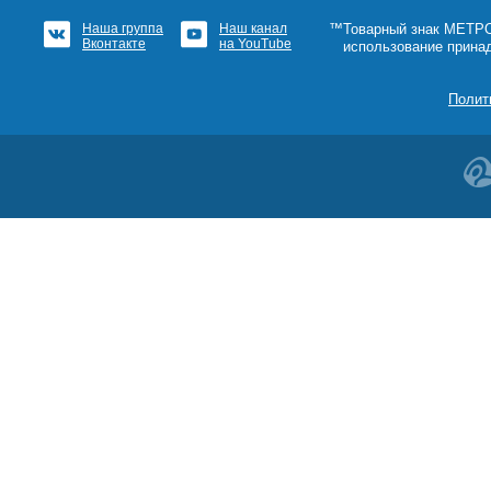
Наша группа
Наш канал
™Товарный знак МЕТРОШ
Вконтакте
на YouTube
использование прина
Полит