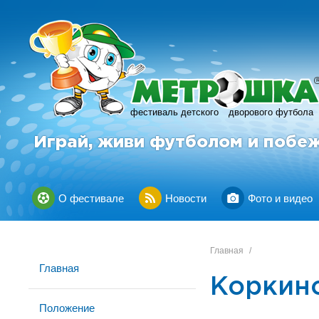
фестиваль детского
дворового футбола
Играй, живи футболом и побе
О фестивале
Новости
Фото и видео
Главная
/
Главная
Коркин
Положение