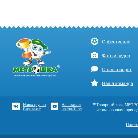
О фестивале
Фото и видео
О нас говорят
Наша команда
Наша группа
Наш канал
™Товарный знак МЕТРОШ
Вконтакте
на YouTube
использование прина
Полит