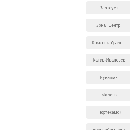
Златоуст
Зона "Центр"
Каменск-Ураль...
Катав-Ивановск
Кунашак
Малояз
Нефтекамск
Новочебоксарск