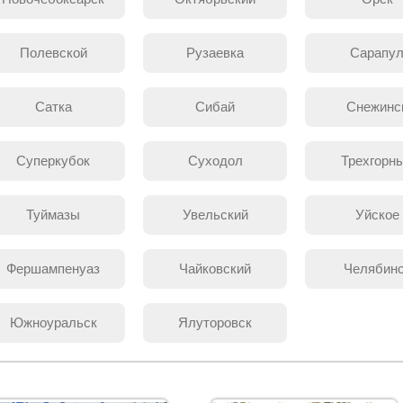
Полевской
Рузаевка
Сарапу
Сатка
Сибай
Снежинс
Суперкубок
Суходол
Трехгорн
Туймазы
Увельский
Уйское
Фершампенуаз
Чайковский
Челябин
Южноуральск
Ялуторовск