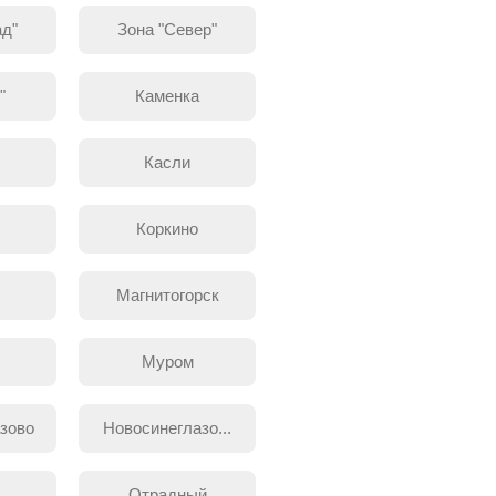
ад"
Зона "Север"
"
Каменка
ы
Касли
Коркино
Магнитогорск
Муром
зово
Новосинеглазо...
Отрадный