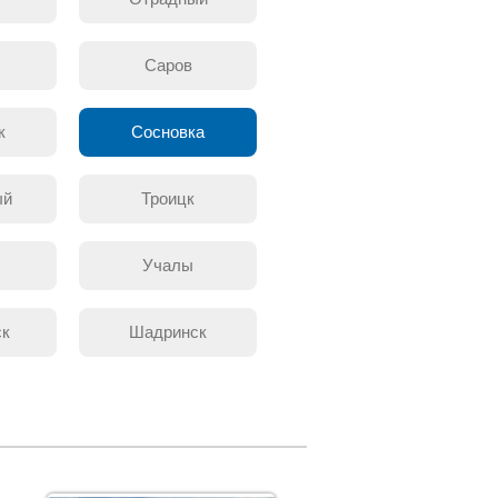
л
Саров
к
Сосновка
ый
Троицк
Учалы
ск
Шадринск