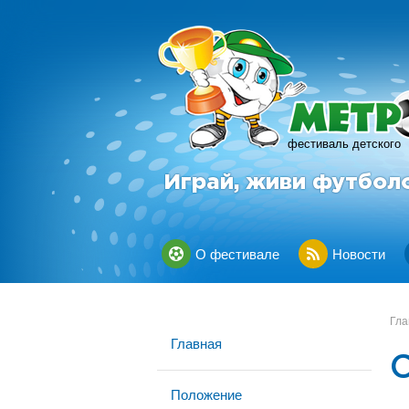
фестиваль детского
Играй, живи футбол
О фестивале
Новости
Гла
Главная
Положение