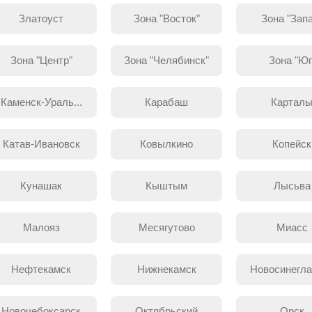
Златоуст
Зона "Восток"
Зона "Зап
Зона "Центр"
Зона "Челябинск"
Зона "Юг
Каменск-Ураль...
Карабаш
Картал
Катав-Ивановск
Ковылкино
Копейск
Кунашак
Кыштым
Лысьва
Малояз
Месягутово
Миасс
Нефтекамск
Нижнекамск
Новосинегла
Новочебоксарск
Октябрьский
Орск