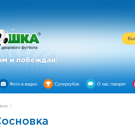
R
Выб
дворового футбола
ом и побеждай!
Фото и видео
Суперкубок
О нас говорят
вная
/
Сосновка