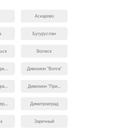
Аскарово
а
Бугуруслан
ьск
Волжск
к...
Дивизион "Волга"
а...
Дивизион "При...
р...
Димитровград
ск
Заречный