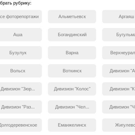
брать рубрику:
се фоторепортажи
Альметьевск
Аргаяш
Аша
Богандинский
Бугульм
Бузулук
Варна
Верхнеурал
Вольск
Воткинск
Дивизион "Ар
Дивизион "Зюр...
Дивизион "Колос"
Дивизион "Кр
Дивизион "Раз...
Дивизион "Чел...
Дивизион "Че
Долгодеревенское
Еманжелинск
Жигулев