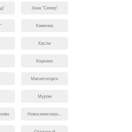
ад"
Зона "Север"
"
Каменка
ы
Касли
Коркино
Магнитогорск
Муром
зово
Новосинеглазо...
Отрадный