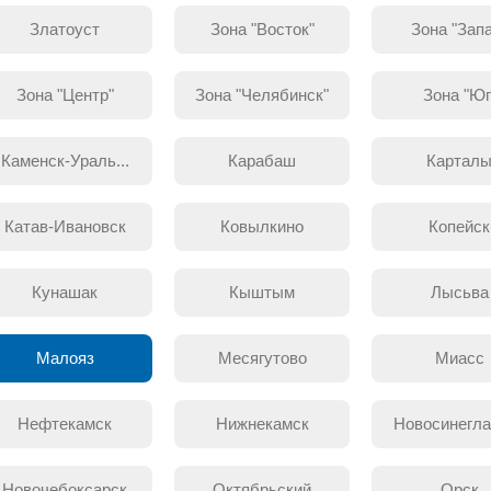
Златоуст
Зона "Восток"
Зона "Зап
Зона "Центр"
Зона "Челябинск"
Зона "Юг
Каменск-Ураль...
Карабаш
Картал
Катав-Ивановск
Ковылкино
Копейск
Кунашак
Кыштым
Лысьва
Малояз
Месягутово
Миасс
Нефтекамск
Нижнекамск
Новосинегла
Новочебоксарск
Октябрьский
Орск