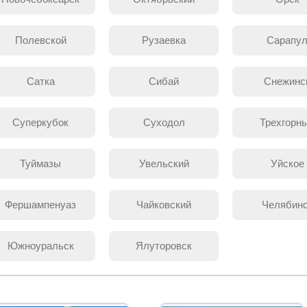
Полевской
Рузаевка
Сарапу
Сатка
Сибай
Снежинс
Суперкубок
Суходол
Трехгорн
Туймазы
Увельский
Уйское
Фершампенуаз
Чайковский
Челябин
Южноуральск
Ялуторовск