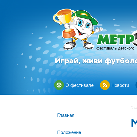
фестиваль детского
Играй, живи футбол
О фестивале
Новости
Гла
Главная
Положение