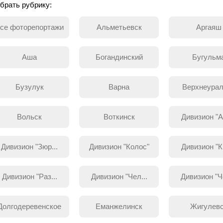
брать рубрику:
се фоторепортажи
Альметьевск
Аргаяш
Аша
Богандинский
Бугульм
Бузулук
Варна
Верхнеурал
Вольск
Воткинск
Дивизион "Ар
Дивизион "Зюр...
Дивизион "Колос"
Дивизион "Кр
Дивизион "Раз...
Дивизион "Чел...
Дивизион "Че
Долгодеревенское
Еманжелинск
Жигулев