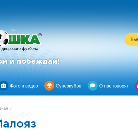
R
Выб
дворового футбола
ом и побеждай!
Фото и видео
Суперкубок
О нас говорят
вная
/
Малояз