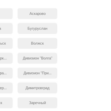
Аскарово
а
Бугуруслан
ьск
Волжск
к...
Дивизион "Волга"
а...
Дивизион "При...
р...
Димитровград
ск
Заречный