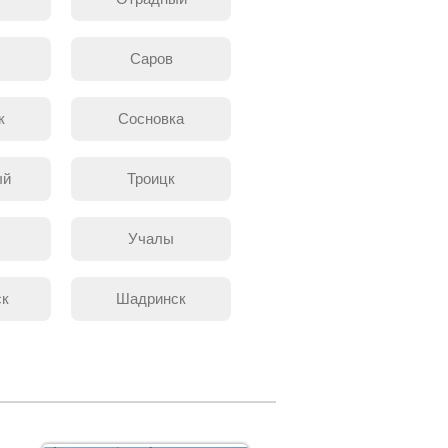
л
Саров
к
Сосновка
ый
Троицк
Учалы
ск
Шадринск