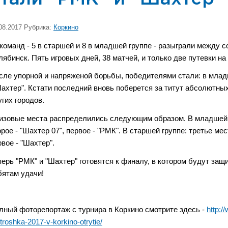
08.2017 Рубрика:
Коркино
 команд - 5 в старшей и 8 в младшей группе - разыграли между 
лябинск. Пять игровых дней, 38 матчей, и только две путевки
сле упорной и напряженой борьбы, победителями стали: в млад
Шахтер". Кстати последний вновь поберется за титут абсолютны
угих городов.
изовые места распределились следующим образом. В младшей гр
рое - "Шахтер 07", первое - "РМК". В старшей группе: третье мест
рвое - "Шахтер".
перь "РМК" и "Шахтер" готовятся к финалу, в котором будут за
бятам удачи!
лный фоторепортаж с турнира в Коркино смотрите здесь -
http:/
roshka-2017-v-korkino-otrytie/