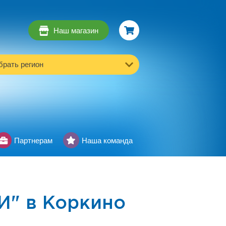
Наш магазин
рать регион
Партнерам
Наша команда
" в Коркино