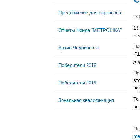
Предложение для партнеров
28.
13
Отчеты Фонда "МЕТРОШКА"
Че
По
Архив Чемпионата
-"
др
Победители 2018
Пр
вто
Победители 2019
пе
Те
Зональная квалификация
ре
По
met