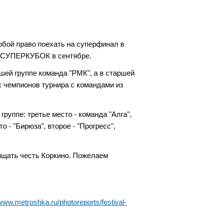
собой право поехать на суперфинал в
 на СУПЕРКУБОК в сентябре.
шей группе команда "РМК", а в старшей
х чемпионов турнира с командами из
уппе: третье место - команда "Алга",
о - "Бирюза", второе - "Прогресс",
щищать честь Коркино. Пожелаем
/www.metroshka.ru/photoreports/festival-