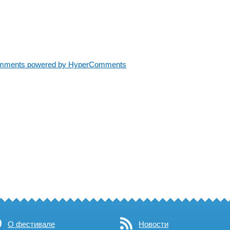
mments powered by HyperComments
О фестивале
Новости