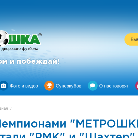
R
Выб
дворового футбола
ом и побеждай!
Фото и видео
Суперкубок
О нас говорят
вная
/
Чемпионами "МЕТРОШКИ
тали "РМК" и "Шахтер"