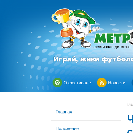
фестиваль детского
Играй, живи футбол
О фестивале
Новости
Гла
Главная
Положение
с