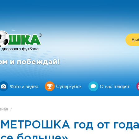
R
Выб
дворового футбола
ом и побеждай!
Фото и видео
Суперкубок
О нас говорят
вная
/
«МЕТРОШКА год от года
все больше»