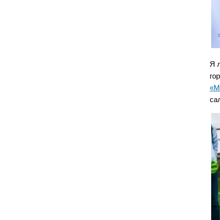
Я 
го
«М
са