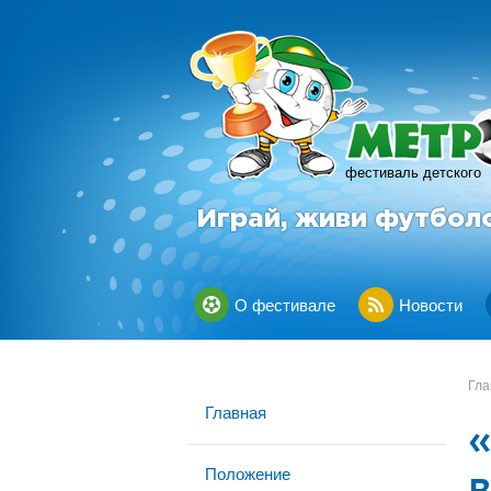
фестиваль детского
Играй, живи футбол
О фестивале
Новости
Гла
Главная
Положение