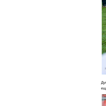
Ду
ещ