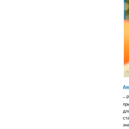
Ан
– 
пр
дл
ст
зн