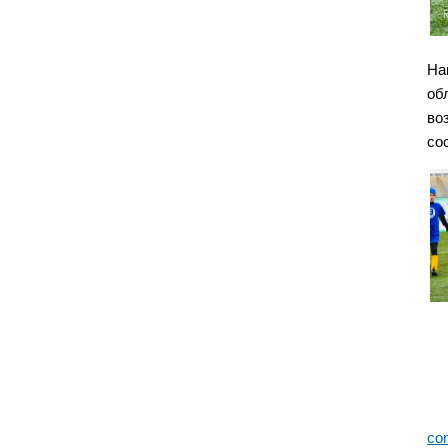
На
об
во
со
co