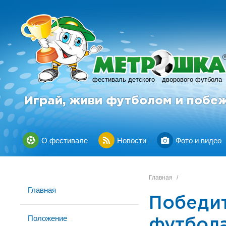
фестиваль детского
дворового футбола
Играй, живи футболом и побе
О фестивале
Новости
Фото и видео
Главная
/
Главная
Победит
Положение
футбола