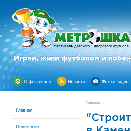
фестиваль детского
дворового футбола
Играй, живи футболом и побе
О фестивале
Новости
Фото и видео
Главная
/
Главная
"Строит
Положение
в Камен