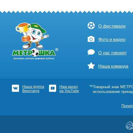
О фестивале
Фото и видео
О нас говорят
Наша команда
Наша группа
Наш канал
™Товарный знак МЕТРОШ
Вконтакте
на YouTube
использование прина
Полит