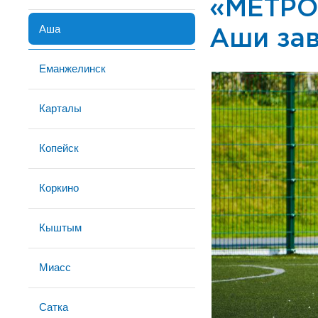
«МЕТРО
Аша
Аши зав
Еманжелинск
Карталы
Копейск
Коркино
Кыштым
Миасс
Сатка