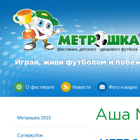
фестиваль детского
дворового футбола
Играй, живи футболом и побе
О фестивале
Новости
Фото и видео
Аша
Метрошка-2015
Суперкубок