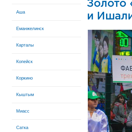
Золото
Аша
и Ишал
Еманжелинск
Карталы
Копейск
Коркино
Кыштым
Миасс
Сатка