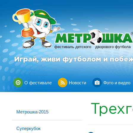
фестиваль детского
дворового футбола
Играй, живи футболом и побе
О фестивале
Новости
Фото и видео
Трех
Метрошка-2015
Суперкубок