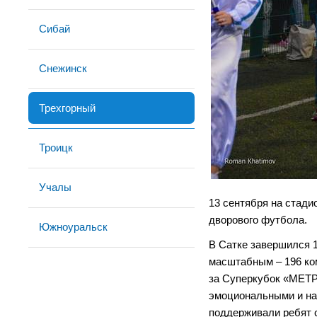
Сибай
Снежинск
Трехгорный
Троицк
Учалы
13 сентября на стад
дворового футбола.
Южноуральск
В Сатке завершился 
масштабным – 196 ком
за Суперкубок «МЕТР
эмоциональными и нап
поддерживали ребят с