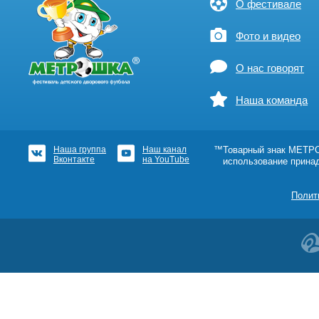
О фестивале
Фото и видео
О нас говорят
Наша команда
Наша группа
Наш канал
™Товарный знак МЕТРОШ
Вконтакте
на YouTube
использование прина
Полит