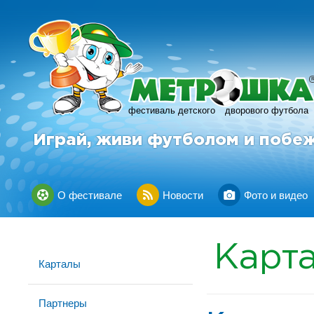
фестиваль детского
дворового футбола
Играй, живи футболом и побе
О фестивале
Новости
Фото и видео
Карт
Карталы
Партнеры