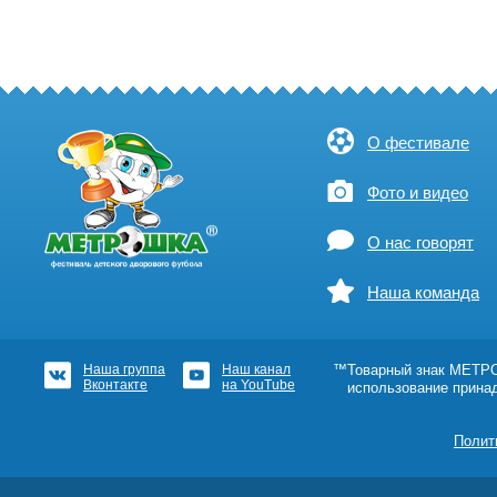
О фестивале
Фото и видео
О нас говорят
Наша команда
Наша группа
Наш канал
™Товарный знак МЕТРОШ
Вконтакте
на YouTube
использование прина
Полит