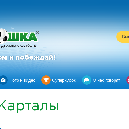
R
Выб
дворового футбола
ом и побеждай!
Фото и видео
Суперкубок
О нас говорят
Карталы