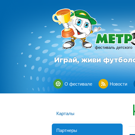
фестиваль детского
Играй, живи футбол
О фестивале
Новости
Карталы
Партнеры