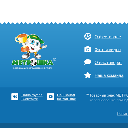
О фестивале
Фото и видео
О нас говорят
Наша команда
Наша группа
Наш канал
™Товарный знак МЕТРОШ
Вконтакте
на YouTube
использование прина
Полит