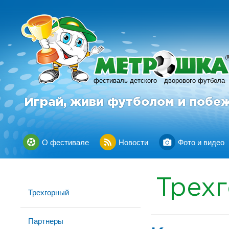
фестиваль детского
дворового футбола
Играй, живи футболом и побе
О фестивале
Новости
Фото и видео
Трех
Трехгорный
Партнеры