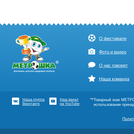
О фестивале
Фото и видео
О нас говорят
Наша команда
Наша группа
Наш канал
™Товарный знак МЕТРОШ
Вконтакте
на YouTube
использование прина
Полит