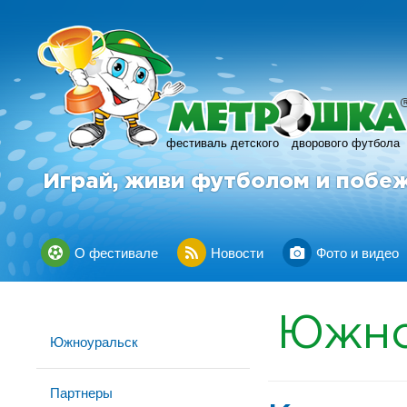
фестиваль детского
дворового футбола
Играй, живи футболом и побе
О фестивале
Новости
Фото и видео
Южно
Южноуральск
Партнеры