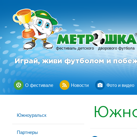
фестиваль детского
дворового футбола
Играй, живи футболом и побе
О фестивале
Новости
Фото и видео
Южно
Южноуральск
Партнеры