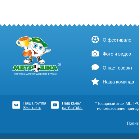
О фестивале
Фото и видео
О нас говорят
Наша команда
Наша группа
Наш канал
™Товарный знак МЕТРОШ
Вконтакте
на YouTube
использование прина
Полит