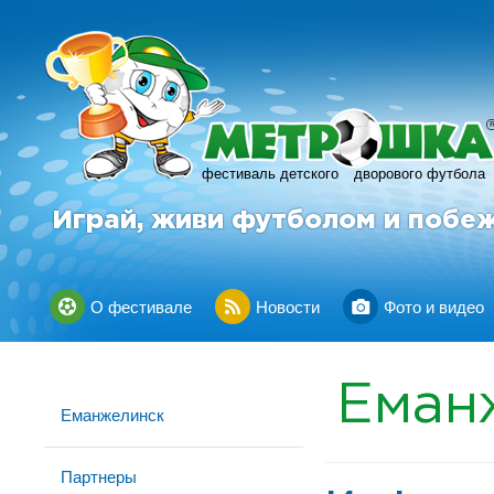
фестиваль детского
дворового футбола
Играй, живи футболом и побе
О фестивале
Новости
Фото и видео
Еман
Еманжелинск
Партнеры