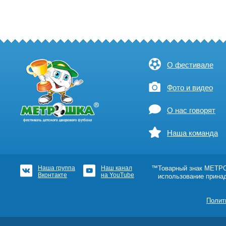
О фестивале
Фото и видео
О нас говорят
Наша команда
Наша группа
Наш канал
™Товарный знак МЕТРОШ
Вконтакте
на YouTube
использование прина
Полит