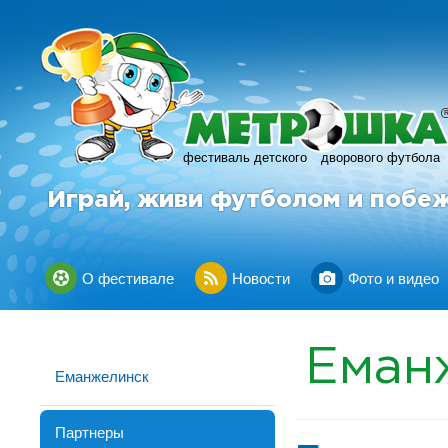
фестиваль детского
дворового футбола
Играй, живи футболом и побе
О фестивале
Новости
Фото и видео
Еман
Еманжелинск
Партнеры