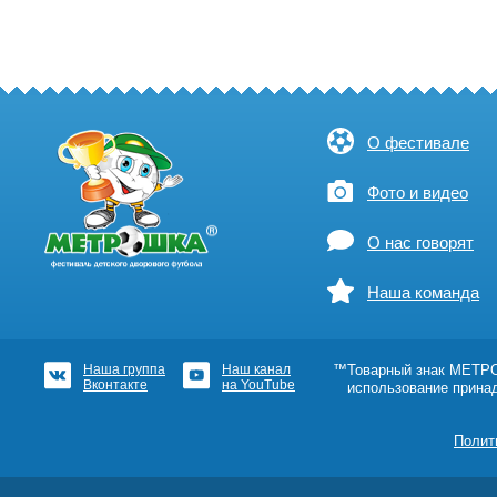
О фестивале
Фото и видео
О нас говорят
Наша команда
Наша группа
Наш канал
™Товарный знак МЕТРОШ
Вконтакте
на YouTube
использование прина
Полит