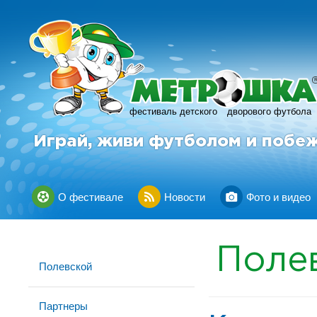
фестиваль детского
дворового футбола
Играй, живи футболом и побе
О фестивале
Новости
Фото и видео
Поле
Полевской
Партнеры