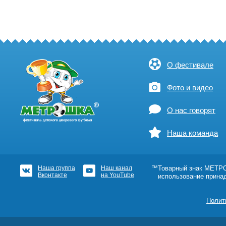
О фестивале
Фото и видео
О нас говорят
Наша команда
Наша группа
Наш канал
™Товарный знак МЕТРОШ
Вконтакте
на YouTube
использование прина
Полит