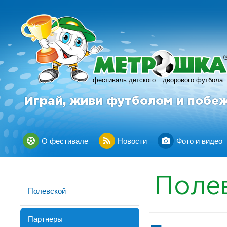
фестиваль детского
дворового футбола
Играй, живи футболом и побе
О фестивале
Новости
Фото и видео
Поле
Полевской
Партнеры