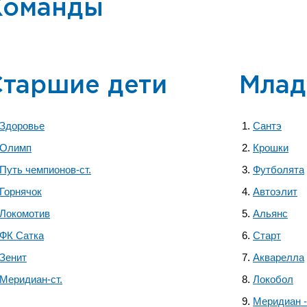
Команды
Старшие дети
Млад
Здоровье
Сантэ
Олимп
Крошки
Путь чемпионов-ст.
Футболята
Горнячок
Автоэлит
Локомотив
Альянс
ФК Сатка
Старт
Зенит
Акварелла
Меридиан-ст.
Локобол
Меридиан -