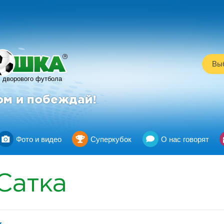
R
Выб
дворового футбола
ом и побеждай!
Фото и видео
Суперкубок
О нас говорят
Сатка