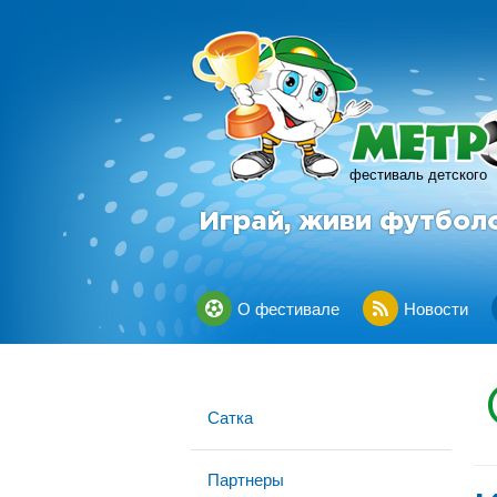
фестиваль детского
Играй, живи футбол
О фестивале
Новости
Сатка
Партнеры