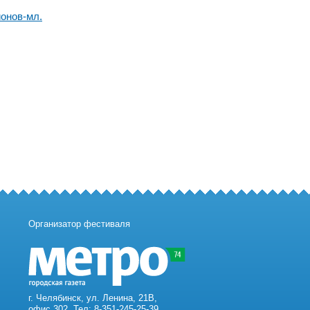
онов-мл.
Организатор фестиваля
г. Челябинск, ул. Ленина, 21В,
офис 302. Тел: 8-351-245-25-39