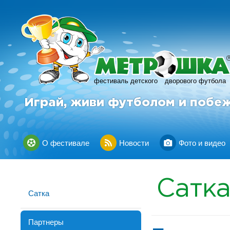
фестиваль детского
дворового футбола
Играй, живи футболом и побе
О фестивале
Новости
Фото и видео
Сатк
Сатка
Партнеры