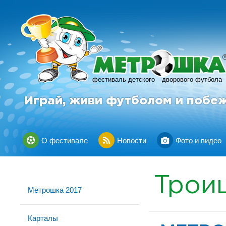
фестиваль детского
дворового футбола
Играй, живи футболом и побе
О фестивале
Новости
Фото и видео
Трои
Метрошка 2017
Карталы