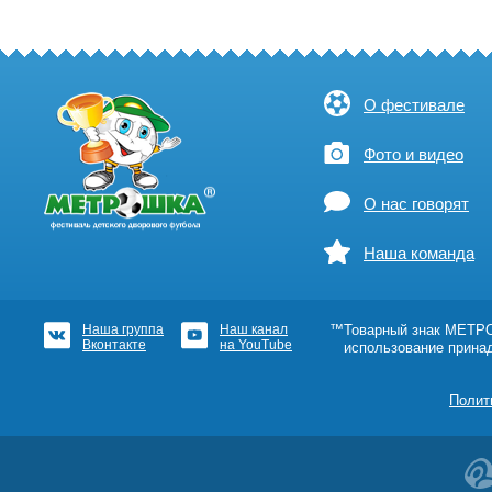
О фестивале
Фото и видео
О нас говорят
Наша команда
Наша группа
Наш канал
™Товарный знак МЕТРОШ
Вконтакте
на YouTube
использование прина
Полит