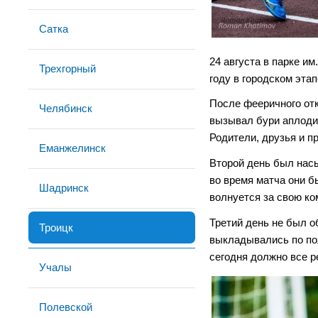
Сатка
24 августа в парке 
Трехгорный
году в городском эта
После фееричного от
Челябинск
вызывал бури аплодис
Родители, друзья и п
Еманжелинск
Второй день был нас
во время матча они б
Шадринск
волнуется за свою ко
Третий день не был 
Троицк
выкладывались по по
сегодня должно все р
Учалы
Полевской