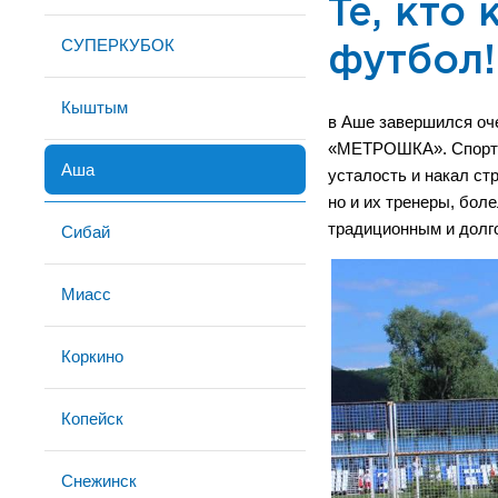
Те, кто
СУПЕРКУБОК
футбол!
Кыштым
в Аше завершился оч
«МЕТРОШКА». Спортивн
Аша
усталость и накал ст
но и их тренеры, бол
традиционным и долг
Сибай
Миасс
Коркино
Копейск
Снежинск