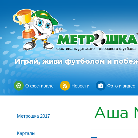
фестиваль детского
дворового футбола
Играй, живи футболом и побе
О фестивале
Новости
Фото и видео
Аша
Метрошка 2017
Карталы