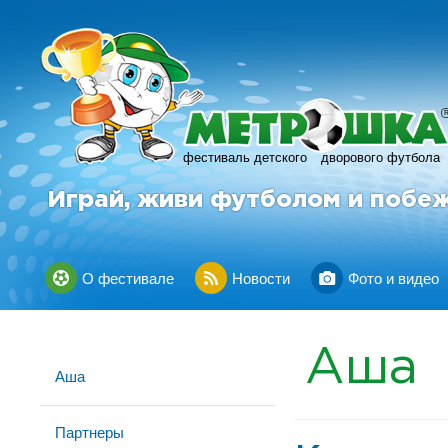
фестиваль детского
дворового футбола
Играй, живи футболом и побе
О фестивале
Новости
Фото и видео
Аша
Аша
Партнеры