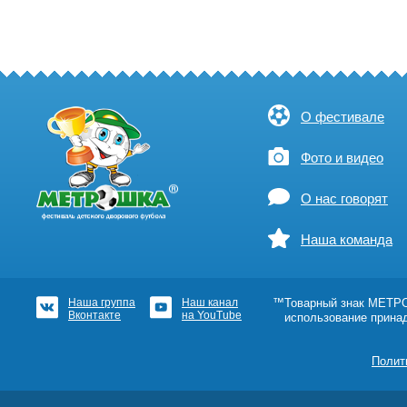
О фестивале
Фото и видео
О нас говорят
Наша команда
Наша группа
Наш канал
™Товарный знак МЕТРОШ
Вконтакте
на YouTube
использование прина
Полит