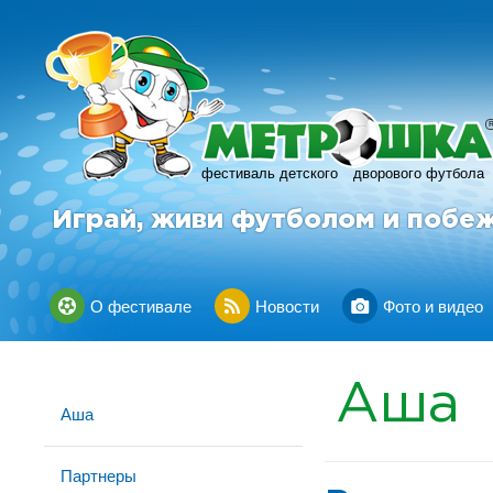
фестиваль детского
дворового футбола
Играй, живи футболом и побе
О фестивале
Новости
Фото и видео
Аша
Аша
Партнеры