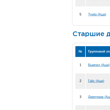
5
Турбо (Аша)
Старшие д
№
Групповой эт
1
Вымпел (Аша)
2
Гайс (Аша)
3
Девятерик (Аш