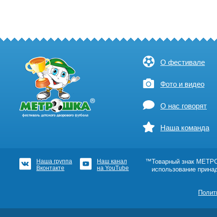
О фестивале
Фото и видео
О нас говорят
Наша команда
Наша группа
Наш канал
™Товарный знак МЕТРОШ
Вконтакте
на YouTube
использование прина
Полит