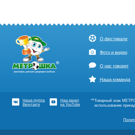
О фестивале
Фото и видео
О нас говорят
Наша команда
Наша группа
Наш канал
™Товарный знак МЕТРОШ
Вконтакте
на YouTube
использование прина
Полит