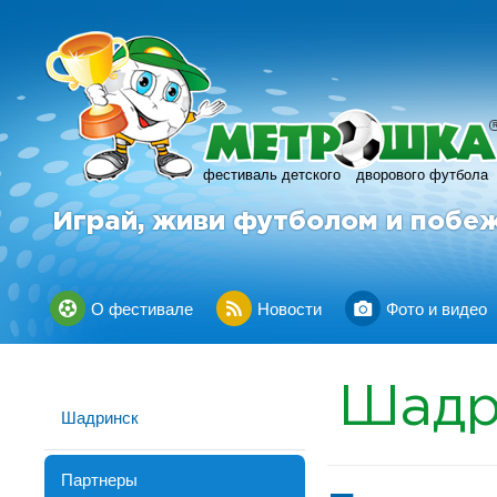
фестиваль детского
дворового футбола
Играй, живи футболом и побе
О фестивале
Новости
Фото и видео
Шадр
Шадринск
Партнеры