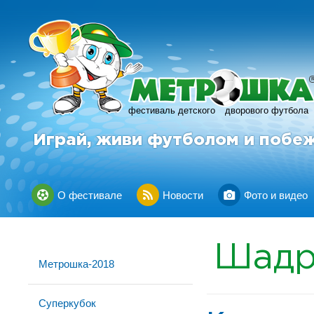
фестиваль детского
дворового футбола
Играй, живи футболом и побе
О фестивале
Новости
Фото и видео
Шадр
Метрошка-2018
Суперкубок