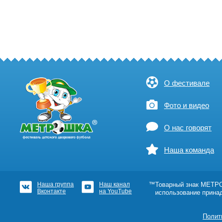
О фестивале
Фото и видео
О нас говорят
Наша команда
Наша группа
Наш канал
™Товарный знак МЕТРОШ
Вконтакте
на YouTube
использование прина
Полит