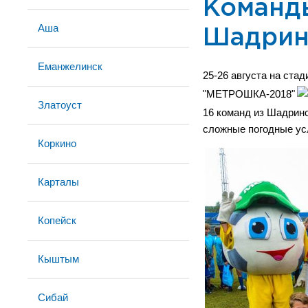
Команды
Аша
Шадрин
Еманжелинск
25-26 августа на ста
"МЕТРОШКА-2018"
Златоуст
16 команд из Шадринс
сложные погодные ус
Коркино
Карталы
Копейск
Кыштым
Сибай