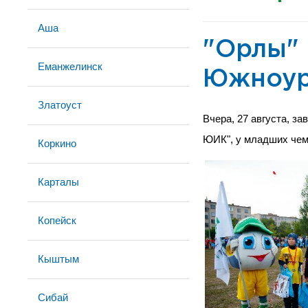
Аша
"Орлы" 
Еманжелинск
Южноур
Златоуст
Вчера, 27 августа, з
ЮИК", у младших чем
Коркино
Карталы
Копейск
Кыштым
Сибай