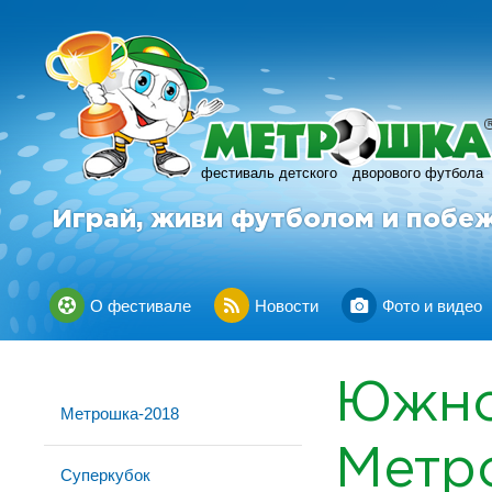
фестиваль детского
дворового футбола
Играй, живи футболом и побе
О фестивале
Новости
Фото и видео
Южно
Метрошка-2018
Метр
Суперкубок