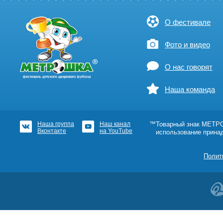
О фестивале
Фото и видео
О нас говорят
Наша команда
Наша группа
Наш канал
™Товарный знак МЕТРОШ
Вконтакте
на YouTube
использование прина
Полит