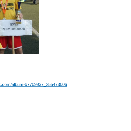
/vk.com/album-97709937_255473006