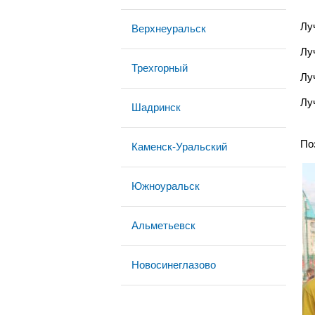
Лу
Верхнеуральск
Лу
Трехгорный
Лу
Лу
Шадринск
По
Каменск-Уральский
Южноуральск
Альметьевск
Новосинеглазово