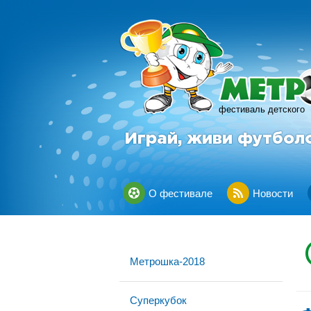
фестиваль детского
Играй, живи футбол
О фестивале
Новости
Метрошка-2018
Суперкубок