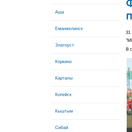
Ф
Аша
п
Еманжелинск
31
"М
Златоуст
В 
Коркино
Карталы
Копейск
Кыштым
Сибай