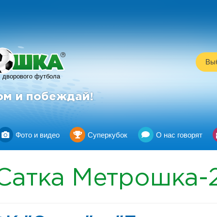
R
Выб
дворового футбола
ом и побеждай!
Фото и видео
Суперкубок
О нас говорят
Сатка
Метрошка-