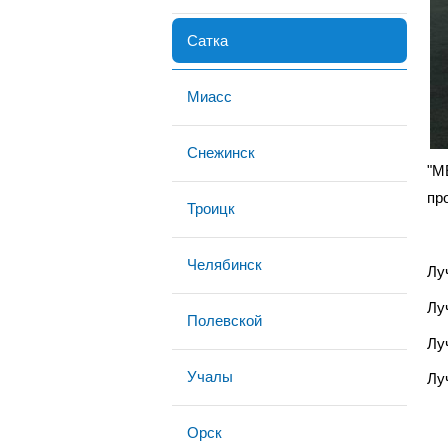
Сатка
Миасс
Снежинск
"М
пр
Троицк
Челябинск
Лу
Лу
Полевской
Лу
Учалы
Лу
Орск