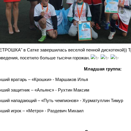
ЕТРОШКА" в Сатке завершилась веселой пенной дискотекой)) Тр
оведения, посетило больше тысячи горожан.
Младшая группа:
чший вратарь – «Крошки» - Маршаков Илья
чший защитник – «Альянс» - Рухтин Максим
чший нападающий – «Путь чемпионов» - Хурматуллин Тимур
чший игрок – «Метро» - Раздевич Михаил