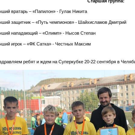
Старшая группа:
чший вратарь – «Папилон» - Гулак Никита
чший защитник – «Путь чемпионов» - Шайхисламов Дмитрий
чший нападающий – «Олимп» - Нысов Степан
чший игрок – «ФК Сатка» - Честных Максим
здравляем ребят и ждем на Суперкубке 20-22 сентября в Челяб