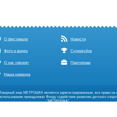
О фестивале
Новости
Фото и видео
Суперкубок
О нас говорят
Партнерам
Наша команда
оварный знак МЕТРОШКА является зарегистрированным, все права на 
использование принадлежат Фонду содействия развитию детского спорт
"МЕТРОШКА".
Возрастное ограничение 0+
Политика обработки персональных данных