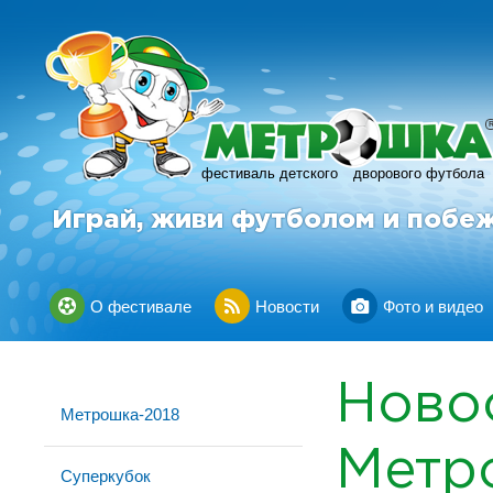
фестиваль детского
дворового футбола
Играй, живи футболом и побе
О фестивале
Новости
Фото и видео
Ново
Метрошка-2018
Метр
Суперкубок