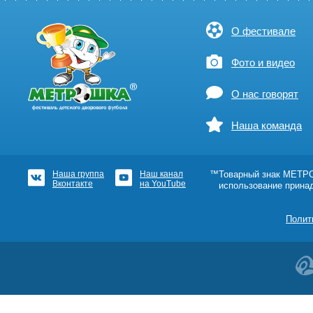
О фестивале
Фото и видео
О нас говорят
Наша команда
Наша группа
Наш канал
™Товарный знак МЕТРОШ
Вконтакте
на YouTube
использование прина
Полит