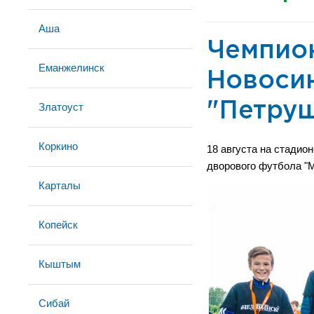
Аша
Чемпио
Еманжелинск
Новосин
"Петруш
Златоуст
Коркино
18 августа на стадио
дворового футбола 
Карталы
Копейск
Кыштым
Сибай