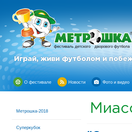
фестиваль детского
дворового футбола
Играй, живи футболом и побе
О фестивале
Новости
Фото и видео
Миас
Метрошка-2018
Суперкубок