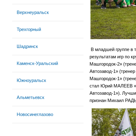
Верхнеуральск
Трехгорный
Шадринск
В младшей группе в 
результатам игр по кр
Каменск-Уральский
Машгородок-2» (трен
Автозавод-1» (трене
Машгородок-1» (тре
Южноуральск
стал Юрий МАЛЕЕВ «(
Автозавод-1»). Лучш
Альметьевск
признан Михаил РАДЫ
Новосинеглазово