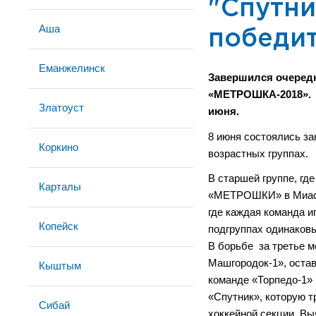
"Спутни
Аша
победит
Еманжелинск
Завершился очередн
«МЕТРОШКА-2018». И
Златоуст
июня.
8 июня состоялись з
Коркино
возрастных группах.
В старшей группе, где
Карталы
«МЕТРОШКИ» в Миассе 
где каждая команда и
Копейск
подгруппах одинаковы
В борьбе за третье 
Машгородок-1», оста
Кыштым
команде «Торпедо-1»
«Спутник», которую т
Сибай
хоккейной секции. Вы