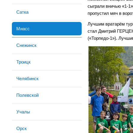
сыграли вничью «1-1
Сатка
пропустил мяч в вор
Лучшим вратарём тур
Миасс
стал Дмитрий ГЕРЦЕ
(«Торпедо-1»). Лучш
Снежинск
Троицк
Челябинск
Полевской
Учалы
Орск