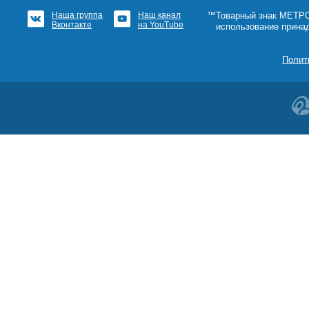
Наша группа
Наш канал
™Товарный знак МЕТРОШ
Вконтакте
на YouTube
использование прина
Полит