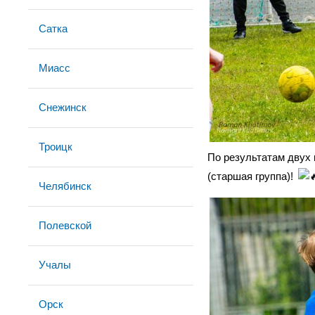
Сатка
Миасс
Снежинск
Троицк
По результатам двух 
(старшая группа)!
Челябинск
Полевской
Учалы
Орск