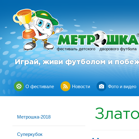
фестиваль детского
дворового футбола
Играй, живи футболом и побе
О фестивале
Новости
Фото и видео
Злато
Метрошка-2018
Суперкубок