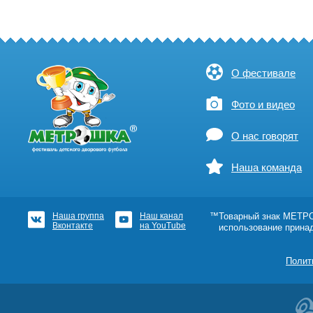
О фестивале
Фото и видео
О нас говорят
Наша команда
Наша группа
Наш канал
™Товарный знак МЕТРОШ
Вконтакте
на YouTube
использование прина
Полит