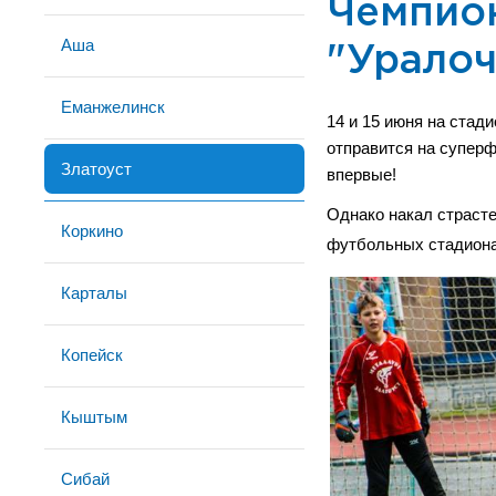
Чемпион
Аша
"Уралоч
Еманжелинск
14 и 15 июня на стад
отправится на супер
Златоуст
впервые!
Однако накал страсте
Коркино
футбольных стадион
Карталы
Копейск
Кыштым
Сибай