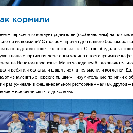
ак кормили
аем – первое, что волнует родителей (особенно мам) наших мал
усно ли их кормили? Отвечаем: причин для вашего беспокойства
там на шведском столе – чего только нет. Сытно обедали в стол
 ужин наша спортивная делегация ходила в гостеприимное кафе «
елем, на Невском проспекте. Меню заведения было значительно
шали ребята и салаты, и шашлычок, и пельмени, и котлетки. Да, 
дают «знаменитые невские пышки» – изумительные пончики с об
ин раз ужинали в фешенебельном ресторане «Чайка», другой – 
авное – все были сыты и довольны.