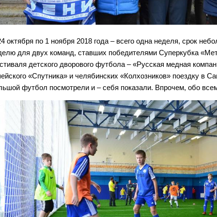
24 октября по 1 ноября 2018 года – всего одна неделя, срок неб
делю для двух команд, ставших победителями Суперкубка «Мет
стиваля детского дворового футбола – «Русская медная компа
пейского «Спутника» и челябинских «Колхозников» поездку в Са
льшой футбол посмотрели и – себя показали. Впрочем, обо всем