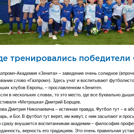
де тренировались победители
азпром»-Академия «Зенита» – заведение очень солидное (впроче
звании слово «Газпром»). Здесь учат и воспитывают футболисто
чших клубов Европы, – прославленном «Зените».
Если в нескольких словах, то это место, где все буквально дыш
стиваля «Метрошка» Дмитрий Борщев.
ова Дмитрия Николаевича – истинная правда. Футбол тут – в абс
царь, и Бог. В футбол тут верят, им живут, с ним засыпают и пр
о сразу внушается воспитанникам академии – философия профес
еданность, верность его традициям. Это очень правильная уста