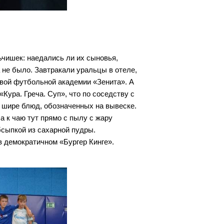
ьчишек: наедались ли их сыновья,
 не было. Завтракали уральцы в отеле,
овой футбольной академии «Зенита». А
Кура. Греча. Суп», что по соседству с
 шире блюд, обозначенных на вывеске.
а к чаю тут прямо с пылу с жару
сыпкой из сахарной пудры.
в демократичном «Бургер Кинге».