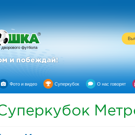
R
Выб
дворового футбола
ом и побеждай!
Фото и видео
Суперкубок
О нас говорят
Суперкубок
Метр