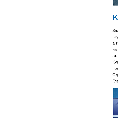
К
Зн
вк
а 
на
от
Ку
по
Од
Гл