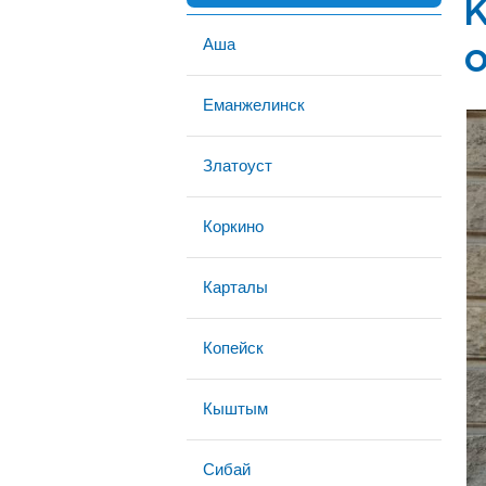
Аша
Еманжелинск
Златоуст
Коркино
Карталы
Копейск
Кыштым
Сибай