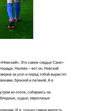
«Невский». Это самое сердце Санкт-
лощади. Налево – вот он, Невский
оверни за угол и перед тобой вырастет
еками, бронзой и патиной. А в
тром из отеля, собираясь на
 «бледные, худые, евроглазые
нляндии. И я, только самую малость