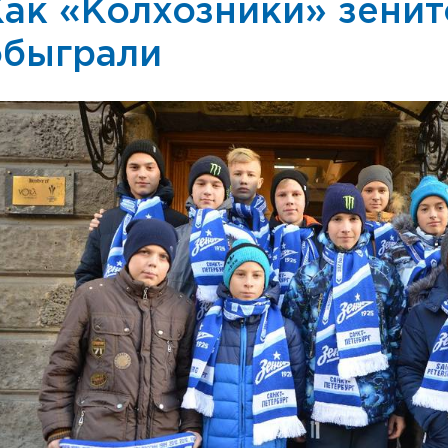
Как «Колхозники» зени
обыграли