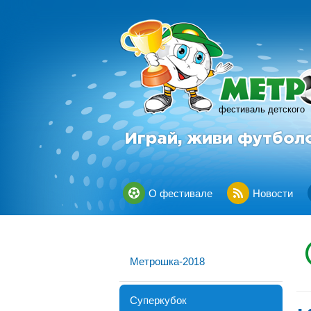
фестиваль детского
Играй, живи футбол
О фестивале
Новости
Метрошка-2018
Суперкубок