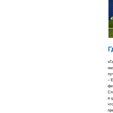
Г
«Г
на
лу
– 
фе
Сл
и 
чт
пр