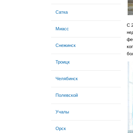
Сатка
С 
Миасс
не
фе
Снежинск
ко
бо
Троицк
Челябинск
Полевской
Учалы
Орск