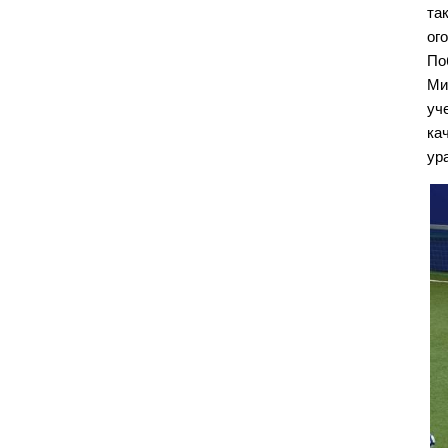
та
ог
По
Ми
уч
ка
ур