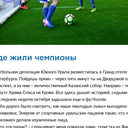
де жили чемпионы
тбольная делегация Южного Урала разместилась в Гранд-отеле 
тербурга. Пойдешь прямо – через пять минут ты на Дворцовой п
оспект, а за ним – величественный Казанский собор. Направо – п
луэт Храма Спаса на Крови. Все здесь дышит историей, седыми в
следнюю неделю октября задышало еще и футболом.
бо-дорого было смотреть, как наши «молодые львы» выходили у
енировки. Энергия от спортивных уральских пацанов такая, что
охожие» делали изумленные лица.
Кто эти парни? – спрашивает меня пожилая дама, туристка из Фи