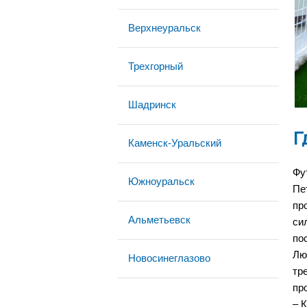
Верхнеуральск
Трехгорный
Шадринск
Г
Каменск-Уральский
Фу
Южноуральск
Пе
пр
Альметьевск
си
по
Лю
Новосинеглазово
тр
пр
– 