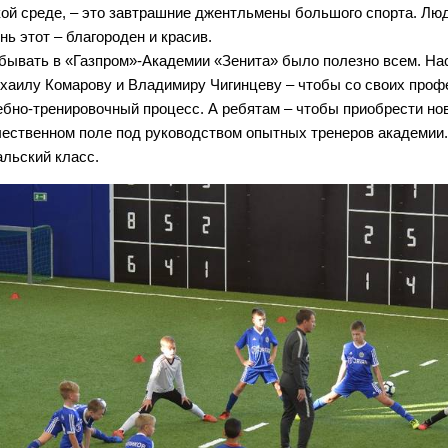
кой среде, – это завтрашние джентльмены большого спорта. Лю
онь этот – благороден и красив.
бывать в «Газпром»-Академии «Зенита» было полезно всем. На
хаилу Комарову и Владимиру Чигинцеву – чтобы со своих проф
ебно-тренировочный процесс. А ребятам – чтобы приобрести нов
чественном поле под руководством опытных тренеров академии.
альский класс.