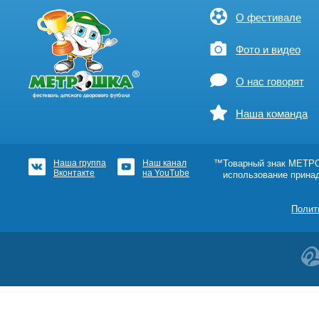
О фестивале
Фото и видео
О нас говорят
Наша команда
Наша группа
Наш канал
™Товарный знак МЕТРОШ
Вконтакте
на YouTube
использование прина
Полит