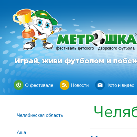
фестиваль детского
дворового футбола
Играй, живи футболом и побе
О фестивале
Новости
Фото и видео
Челя
Челябинская область
Аша