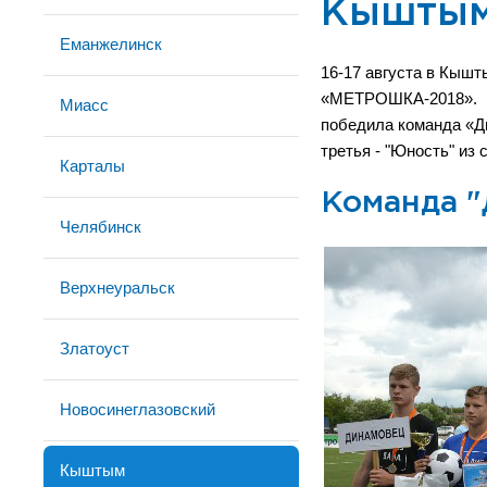
Кышты
Еманжелинск
16-17 августа в Кыш
«МЕТРОШКА-2018». Че
Миасс
победила команда «Ди
третья - "Юность" из
Карталы
Команда "
Челябинск
Верхнеуральск
Златоуст
Новосинеглазовский
Кыштым