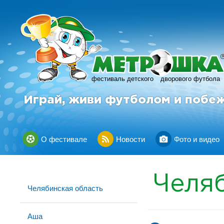
фестиваль детского
дворового футбола
Играй, живи футболом и побе
О фестивале
Новости
Фото и видео
Челя
Челябинская область
Аша