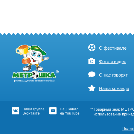
О фестивале
Фото и видео
О нас говорят
Наша команда
Наша группа
Наш канал
™Товарный знак МЕТРОШ
Вконтакте
на YouTube
использование прина
Полит