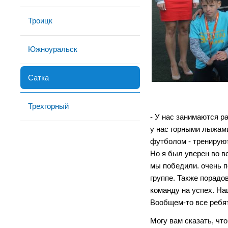
Троицк
Южноуральск
Сатка
Трехгорный
- У нас занимаются р
у нас горными лыжами
футболом - тренируют
Но я был уверен во в
мы победили. очень п
группе. Также порадо
команду на успех. На
Вообщем-то все ребя
Могу вам сказать, чт