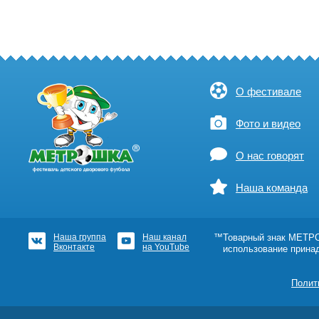
О фестивале
Фото и видео
О нас говорят
Наша команда
Наша группа
Наш канал
™Товарный знак МЕТРОШ
Вконтакте
на YouTube
использование прина
Полит