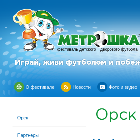
фестиваль детского
дворового футбола
Играй, живи футболом и побе
О фестивале
Новости
Фото и видео
Орск
Орск
Партнеры