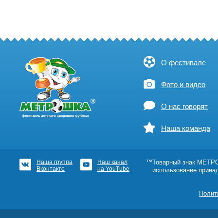
О фестивале
Фото и видео
О нас говорят
Наша команда
Наша группа
Наш канал
™Товарный знак МЕТРОШ
Вконтакте
на YouTube
использование прина
Полит