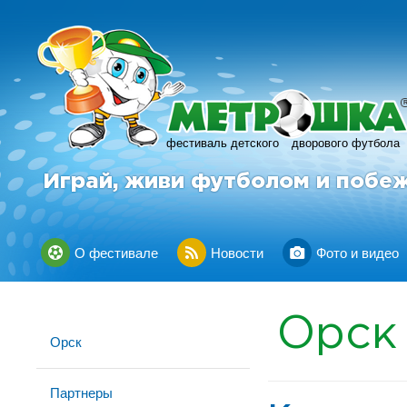
фестиваль детского
дворового футбола
Играй, живи футболом и побе
О фестивале
Новости
Фото и видео
Орск
Орск
Партнеры