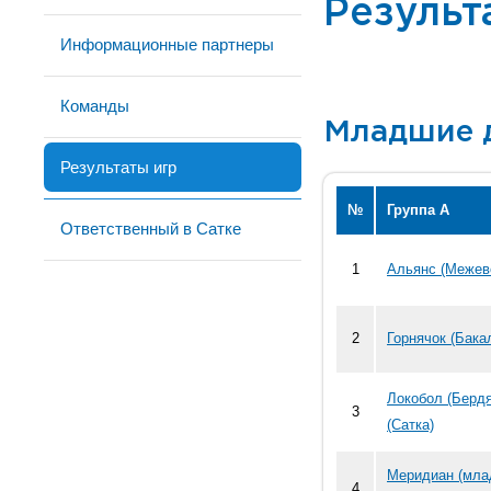
Результ
Информационные партнеры
Команды
Младшие 
Результаты игр
№
Группа А
Ответственный в Сатке
1
Альянс (Межево
2
Горнячок (Бакал
Локобол (Берд
3
(Сатка)
Меридиан (мла
4