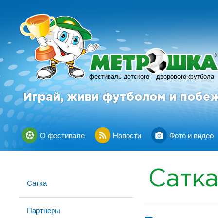
фестиваль детского
дворового футбола
Играй, живи футболом и побе
О фестивале
Новости
Фото и видео
Сатк
Сатка
Партнеры