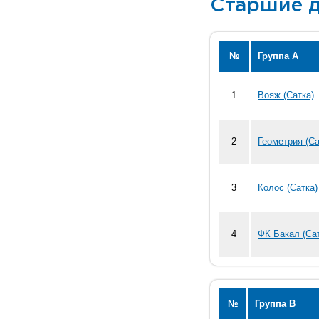
Старшие д
№
Группа А
1
Вояж (Сатка)
2
Геометрия (Са
3
Колос (Сатка)
4
ФК Бакал (Са
№
Группа В