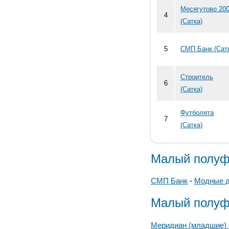
Месягутово 20
4
(Сатка)
5
СМП Банк (Сат
Строитель
6
(Сатка)
Футболята
7
(Сатка)
Малый полуф
СМП Банк
-
Модные д
Малый полуф
Меридиан (младшие)