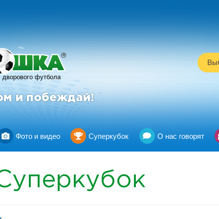
R
Выб
дворового футбола
ом и побеждай!
Фото и видео
Суперкубок
О нас говорят
Суперкубок