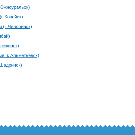
. Южноуральск)
г. Копейск)
 (г. Челябинск)
ибай)
Снежинск)
е (г. Альметьевск)
. Шадринск)