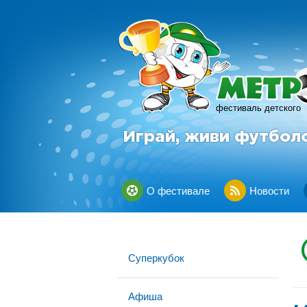
фестиваль детского
Играй, живи футбол
О фестивале
Новости
Суперкубок
Афиша