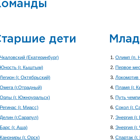
Команды
Старшие дети
Млад
Чкаловский (Екатеринбург)
Олимп (п. 
Юность (г. Кыштым)
Первое мест
Легион (г. Октябрьский)
Локомотив 
Омега (г.Отрадный)
Пламя (г. 
Орлы (г. Южноуральск)
Путь чемпи
Регинас (г. Миасс)
Сокол (г. С
Делин (г.Сарапул)
Энергия (г.
Барс (г. Аша)
Энергия (г.
Канониры (г. Орск)
Спартак (г.