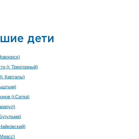
шие дети
Новоорск)
о (г. Трехгорный)
(г. Карталы)
Кыштым)
онов (г.Сатка)
арапул)
 Бугульма)
 Чайковский)
 Миасс)