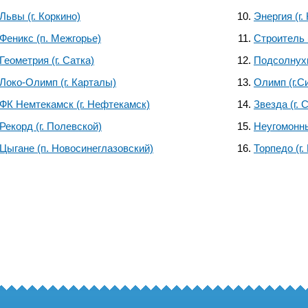
Львы (г. Коркино)
Энергия (г
Феникс (п. Межгорье)
Строитель (
Геометрия (г. Сатка)
Подсолнухи
Локо-Олимп (г. Карталы)
Олимп (г.С
ФК Немтекамск (г. Нефтекамск)
Звезда (г. 
Рекорд (г. Полевской)
Неугомонны
Цыгане (п. Новосинеглазовский)
Торпедо (г