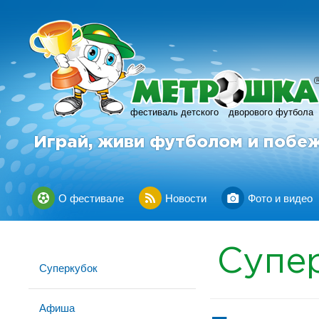
фестиваль детского
дворового футбола
Играй, живи футболом и побе
О фестивале
Новости
Фото и видео
Супе
Суперкубок
Афиша