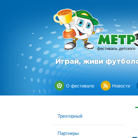
фестиваль детского
Играй, живи футбол
О фестивале
Новости
Трехгорный
Партнеры