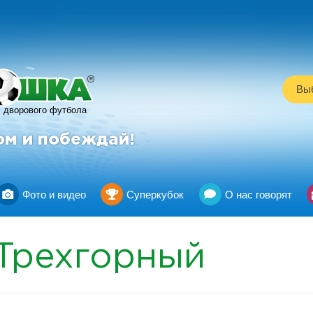
R
Выб
дворового футбола
ом и побеждай!
Фото и видео
Суперкубок
О нас говорят
Трехгорный