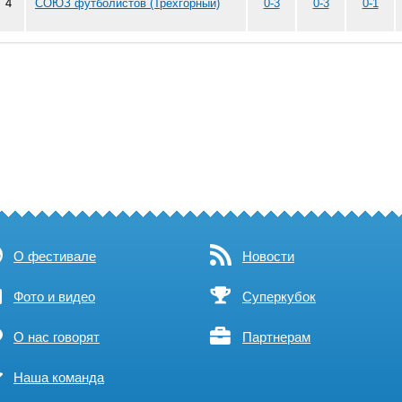
4
СОЮЗ футболистов (Трехгорный)
0-3
0-3
0-1
О фестивале
Новости
Фото и видео
Суперкубок
О нас говорят
Партнерам
Наша команда