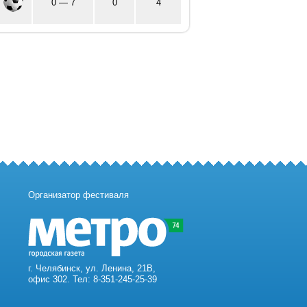
0 — 7
0
4
Организатор фестиваля
г. Челябинск, ул. Ленина, 21В,
офис 302. Тел: 8-351-245-25-39