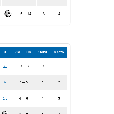
5 — 14
3
4
4
ЗМ
ПМ
Очки
Место
3-0
10 — 3
9
1
3-0
7 — 5
4
2
1-0
4 — 6
4
3