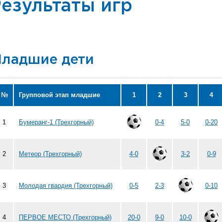
езультаты игр
ладшие дети
№
Групповой этап младшие
1
2
3
4
1
Бумеранг-1 (Трехгорный)
0-4
5-0
0-20
2
Метеор (Трехгорный)
4-0
3-2
0-9
3
Молодая гвардия (Трехгорный)
0-5
2-3
0-10
4
ПЕРВОЕ МЕСТО (Трехгорный)
20-0
9-0
10-0