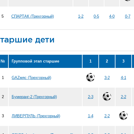
5
СПАРТАК (Трехгорный)
1-2
0-5
4-0
0-7
таршие дети
№
Групповой этап старшие
1
2
3
1
GAZмяс (Трехгорный)
3-2
4-1
2
Бумеранг-2 (Трехгорный)
2-3
2-2
3
ЛИВЕРПУЛЬ (Трехгорный)
1-4
2-2